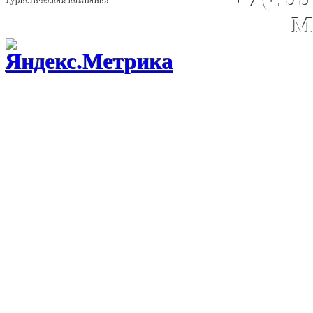
Туристическая компания
М
Горящие туры и специаль
Египет,Турцию,Испанию
,Грецию,Доминикану,Инди
Тайланд, ОАЭ и другие н
бронирования путевок в р